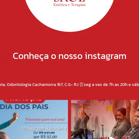
Conheça o nosso instagram
apia, Odontologia
Cachamorra 167, C.G- RJ
⏰seg a sex de 7h as 20h e sáb 