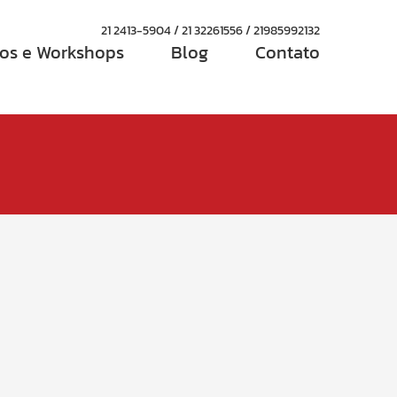
21 2413-5904 / 21 32261556 / 21985992132
os e Workshops
Blog
Contato